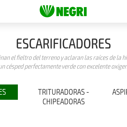
ESCARIFICADORES
nan el fieltro del terreno y aclaran las raíces de la h
n césped perfectamente verde con excelente oxigena
ES
TRITURADORAS -
ASPI
Aspira
CHIPEADORAS
Trituran las podas de zonas
verdes.