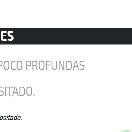
LES
 POCO PROFUNDAS
S
SITADO.
,
positado.