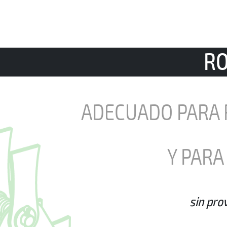
RO
ADECUADO PARA 
Y PARA
sin prov