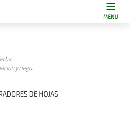
MENU
ierba,
ción y riego.
RADORES DE HOJAS
n hojas y desechos ligéros
del suelo.