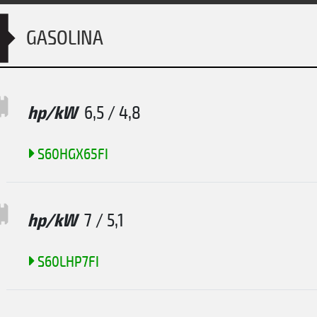
GASOLINA
hp/kW
6,5 / 4,8
S60HGX65FI
hp/kW
7 / 5,1
S60LHP7FI