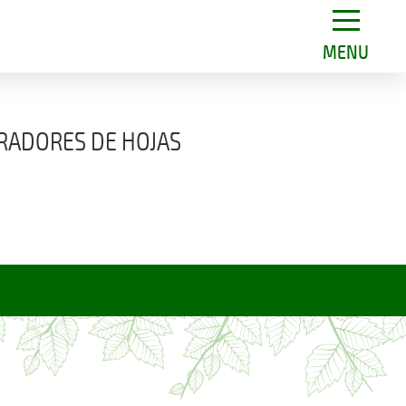
MENU
RADORES DE HOJAS
n hojas y desechos ligéros
del suelo.