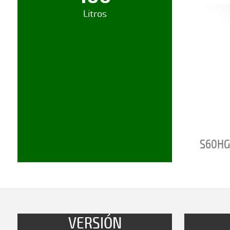
Litros
S60HG
VERSIÓN