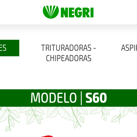
ES
TRITURADORAS -
ASPI
Aspira
CHIPEADORAS
Trituran las podas de zonas
verdes.
S60
MODELO |