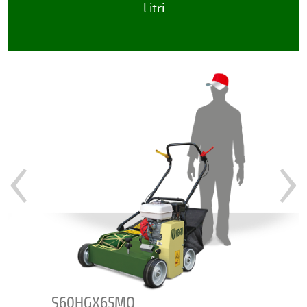
Litri
‹
›
S60HGX65MO