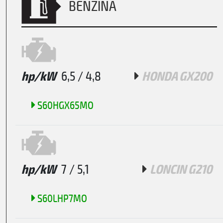
BENZINA
hp/kW
6,5 / 4,8
HONDA GX200
S60HGX65MO
hp/kW
7 / 5,1
LONCIN G210
S60LHP7MO