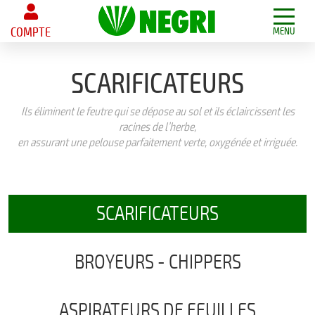
COMPTE
MENU
SCARIFICATEURS
Ils éliminent le feutre qui se dépose au sol et ils éclaircissent les
racines de l’herbe,
en assurant une pelouse parfaitement verte, oxygénée et irriguée.
SCARIFICATEURS
BROYEURS - CHIPPERS
ASPIRATEURS DE FEUILLES