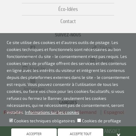
Éco-Idées
Contact
SUIVEZ-NOUS
Ce site utilise des cookies et d’autres outils de pistage. Les
Tiktok
cookies techniques et fonctionnels sont nécessaires au bon
Facebook
fonctionnement du site - le consentement n'est pas requis.
Les
Linkedin
cookies tiers de profilage offrent des services et des contenus
Youtube
en ligne avec les intérêts du visiteur et intègrent les contenus
depuis des plateformes externes dans le site - le consentement
est requis. Vous pouvez consentir à l'utilisation de tous les
Instagram
cookies, ou faire vos choix pour les cookies facultatifs; si vous
refusez ou fermez le Banner, seulement les cookies
LANGUES
nécessaires, qui ne nécessitent pas de consentement, seront
Français
Italien
Anglais
Allemand
Espagnol
installés.
Informations sur les cookies
Cookies techniques obligatoires
Cookies de profilage
ANSOFT
©Negri Srl, 2022 Tous les droits sont réservés. Made by
ACCEPTER
ACCEPTE TOUT