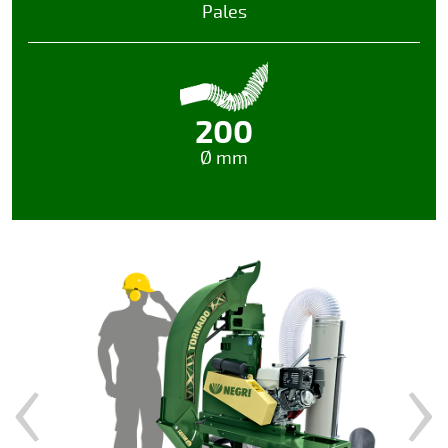
Pales
200
Ø mm
‹
›